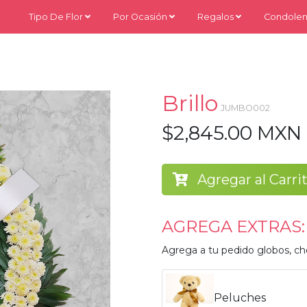
Tipo De Flor
Por Ocasión
Regalos
Condolen
Brillo
JUMBO002
$2,845.00 MXN
Agregar al Carri
AGREGA EXTRAS:
Agrega a tu pedido globos, ch
Peluches