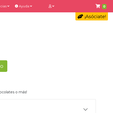
cias
Ayuda
0
¡Asóciate!
to
ocolates o más!