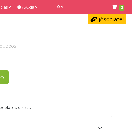
cias
Ayuda
0
¡Asóciate!
OUQ005
to
ocolates o más!