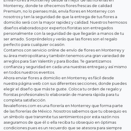
Envía Flores a Monterrey desde la mejor de las florerias en
Monterrey, donde te ofrecemos flores frescas de calidad
Premium, no lo pienses más, envía flores en Monterrey con
nosotros y ten la seguridad de que la entrega de tus flores a
domicilio será con la mayor rapidez y calidad. Nuestros hermosos
diseños elaborados por expertos floristas son entregados
personalmente con la seguridad de que llegarán a manos de tu
ser amado. Sorpréndelos y verás que las flores son el regalo
perfecto para cualquier ocasión.
Contamos con servicio online de envío de flores en Monterrey y
su área metropolitana y también tenemos una gran variedad de
arreglos para San Valentín y para Bodas. Te garantizamos
confianza y seguridad en cada una nuestras entregas y así mismo
en todos nuestros eventos.
Ahora enviar flores a domicilio en Monterrey es fácil desde
nuestra página web con sus diferentes secciones, donde puedes
elegir el diseño que más te guste. Coloca tu orden de regalo y
floristas profesionales lo elaborarán de manera rápida para tu
completa satisfacción.
llevaleflores.com es una florería en Monterrey que forma parte
de las florerías de México. Nosotros sabemos que tu obsequio es
un símbolo que transmite tus sentimientos por esta razón nos
aseguramos de que él o ella reciba tu obsequio en óptimas
condiciones pues es un recuerdo que se atesora para siempre