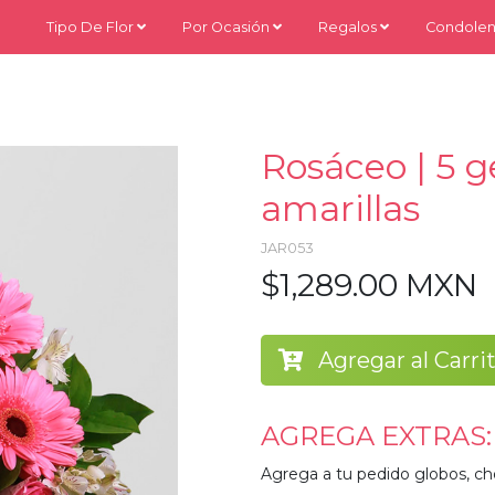
Tipo De Flor
Por Ocasión
Regalos
Condolen
Rosáceo | 5 g
amarillas
JAR053
$1,289.00 MXN
Agregar al Carri
AGREGA EXTRAS:
Agrega a tu pedido globos, ch