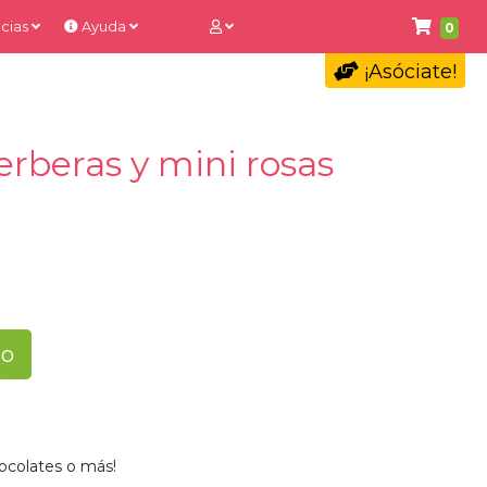
cias
Ayuda
0
¡Asóciate!
erberas y mini rosas
to
ocolates o más!