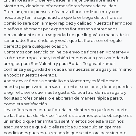
Envía Flores a Monterrey desde la mejor de las florerias en
Monterrey, donde te ofrecemos flores frescas de calidad
Premium, no lo pienses más, envía flores en Monterrey con
nosotros y ten la seguridad de que la entrega de tus flores a
domicilio será con la mayor rapidez y calidad. Nuestros hermosos
diseños elaborados por expertos floristas son entregados
personalmente con la seguridad de que llegarán a manos de tu
ser amado. Sorpréndelos y verás que las flores son el regalo
perfecto para cualquier ocasión.
Contamos con servicio online de envío de flores en Monterrey y
su área metropolitana y también tenemos una gran variedad de
arreglos para San Valentín y para Bodas. Te garantizamos
confianza y seguridad en cada una nuestras entregas y así mismo
en todos nuestros eventos.
Ahora enviar flores a domicilio en Monterrey es fácil desde
nuestra página web con sus diferentes secciones, donde puedes
elegir el diseño que más te guste. Coloca tu orden de regalo y
floristas profesionales lo elaborarán de manera rápida para tu
completa satisfacción.
llevaleflores.com es una florería en Monterrey que forma parte
de las florerías de México. Nosotros sabemos que tu obsequio es
un símbolo que transmite tus sentimientos por esta razón nos
aseguramos de que él o ella reciba tu obsequio en óptimas
condiciones pues es un recuerdo que se atesora para siempre