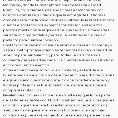
Envía Flores a Monterrey desde la mejor de las florerias en
Monterrey, donde te ofrecemos flores frescas de calidad
Premium, no lo pienses más, envía flores en Monterrey con
nosotros y ten la seguridad de que la entrega de tus flores a
domicilio será con la mayor rapidez y calidad. Nuestros hermosos
diseños elaborados por expertos floristas son entregados
personalmente con la seguridad de que llegarán a manos de tu
ser amado. Sorpréndelos y verás que las flores son el regalo
perfecto para cualquier ocasión.
Contamos con servicio online de envío de flores en Monterrey y
su área metropolitana y también tenemos una gran variedad de
arreglos para San Valentín y para Bodas. Te garantizamos
confianza y seguridad en cada una nuestras entregas y así mismo
en todos nuestros eventos.
Ahora enviar flores a domicilio en Monterrey es fácil desde
nuestra página web con sus diferentes secciones, donde puedes
elegir el diseño que más te guste. Coloca tu orden de regalo y
floristas profesionales lo elaborarán de manera rápida para tu
completa satisfacción.
llevaleflores.com es una florería en Monterrey que forma parte
de las florerías de México. Nosotros sabemos que tu obsequio es
un símbolo que transmite tus sentimientos por esta razón nos
aseguramos de que él o ella reciba tu obsequio en óptimas
condiciones pues es un recuerdo que se atesora para siempre