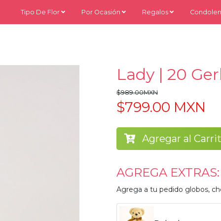
Tipo De Flor
Por Ocasión
Regalos
Condolen
Lady | 20 Ge
$989.00MXN
$799.00 MXN
Agregar al Carri
AGREGA EXTRAS:
Agrega a tu pedido globos, ch