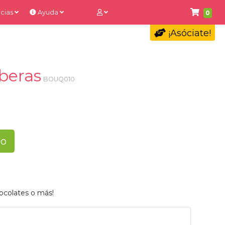
cias
Ayuda
0
¡Asóciate!
rberas
BOUQ010
to
ocolates o más!