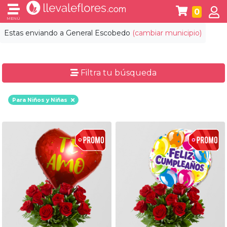
0
MENÚ
Estas enviando a
General Escobedo
(cambiar municipio)
Filtra tu búsqueda
Para Niños y Niñas