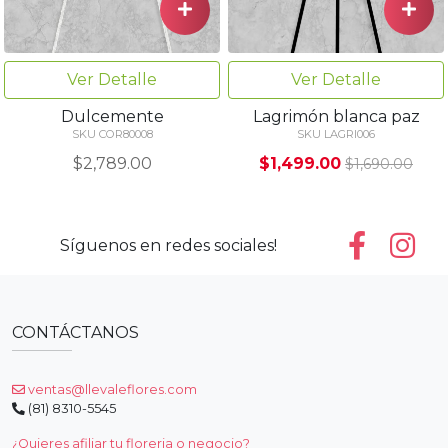
Ver Detalle
Ver Detalle
Dulcemente
Lagrimón blanca paz
SKU COR80008
SKU LAGRI006
$2,789.00
$1,499.00
$1,690.00
Síguenos en redes sociales!
CONTÁCTANOS
ventas@llevaleflores.com
(81) 8310-5545
¿Quieres afiliar tu floreria o negocio?