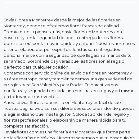
Envía Flores a Monterrey desde la mejor de las florerias en
Monterrey, donde te ofrecemos flores frescas de calidad
Premium, no lo pienses más, envía flores en Monterrey con
nosotros y ten la seguridad de que la entrega de tus flores a
domicilio será con la mayor rapidez y calidad. Nuestros hermosos
diseños elaborados por expertos floristas son entregados
personalmente con la seguridad de que llegarán a manos de tu
ser amado. Sorpréndelos y verás que las flores son el regalo
perfecto para cualquier ocasión.
Contamos con servicio online de envío de flores en Monterrey y
su área metropolitana y también tenemos una gran variedad de
arreglos para San Valentín y para Bodas. Te garantizamos
confianza y seguridad en cada una nuestras entregas y así mismo
en todos nuestros eventos.
Ahora enviar flores a domicilio en Monterrey es fácil desde
nuestra página web con sus diferentes secciones, donde puedes
elegir el diseño que más te guste. Coloca tu orden de regalo y
floristas profesionales lo elaborarán de manera rápida para tu
completa satisfacción.
llevaleflores.com es una florería en Monterrey que forma parte
de las florerías de México. Nosotros sabemos que tu obsequio es