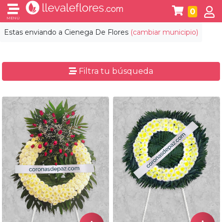
0
MENÚ
Estas enviando a
Cienega De Flores
(cambiar municipio)
Filtra tu búsqueda