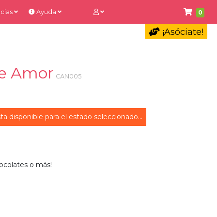
cias
Ayuda
0
¡Asóciate!
de Amor
CAN005
ta disponible para el estado seleccionado...
ocolates o más!