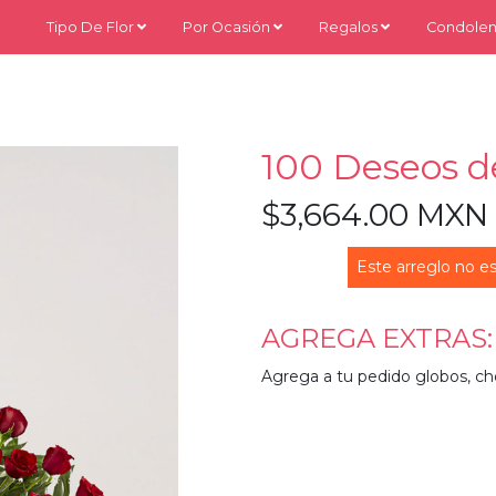
Tipo De Flor
Por Ocasión
Regalos
Condolen
100 Deseos 
$3,664.00 MXN
Este arreglo no es
AGREGA EXTRAS:
Agrega a tu pedido globos, ch