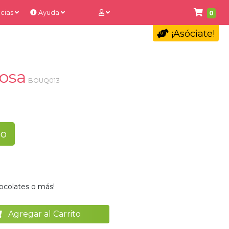
cias
Ayuda
0
¡Asóciate!
rosa
BOUQ013
to
ocolates o más!
Agregar al Carrito