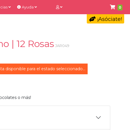
cias
Ayuda
0
¡Asóciate!
no | 12 Rosas
JAR049
ta disponible para el estado seleccionado...
ocolates o más!