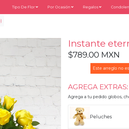
Tipo De Flor
Por Ocasión
Regalos
Condolen
)
Instante eter
$789.00 MXN
Este arreglo no es
AGREGA EXTRAS:
Agrega a tu pedido globos, ch
Peluches