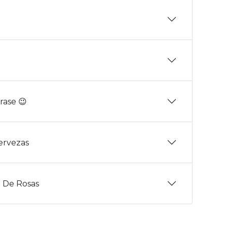
rase 😉
Cervezas
 De Rosas