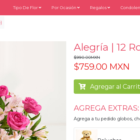
Tipo De Flor
Por Ocasión
Regalos
Condolen
)
Alegría | 12 R
$990.00MXN
$759.00 MXN
Agregar al Carri
AGREGA EXTRAS:
Agrega a tu pedido globos, ch