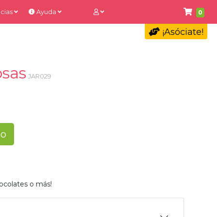
cias
Ayuda
0
¡Asóciate!
osas
JAR029
to
ocolates o más!