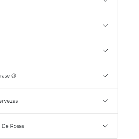
rase 😉
Cervezas
 De Rosas