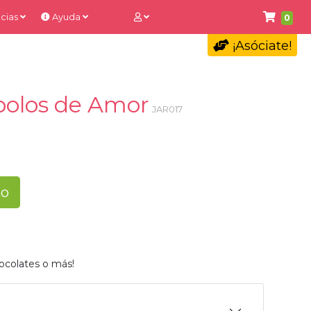
cias
Ayuda
0
¡Asóciate!
bolos de Amor
JAR017
to
ocolates o más!