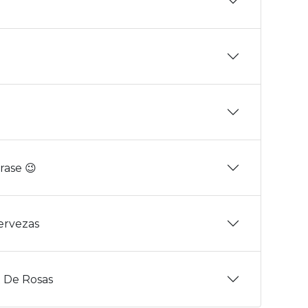
rase 😉
Cervezas
 De Rosas