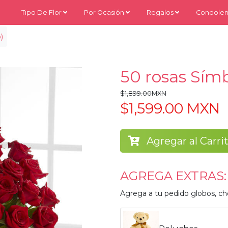
Tipo De Flor
Por Ocasión
Regalos
Condolen
)
50 rosas Sím
$1,899.00MXN
$1,599.00 MXN
Agregar al Carri
AGREGA EXTRAS:
Agrega a tu pedido globos, ch