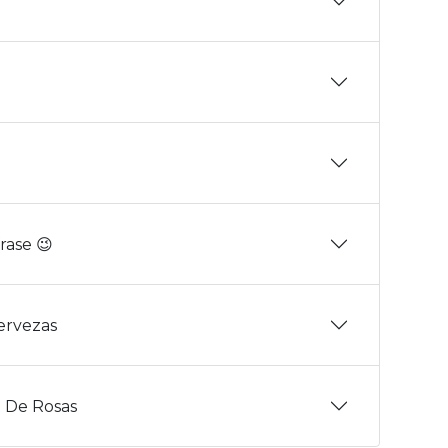
rase 😉
Cervezas
 De Rosas