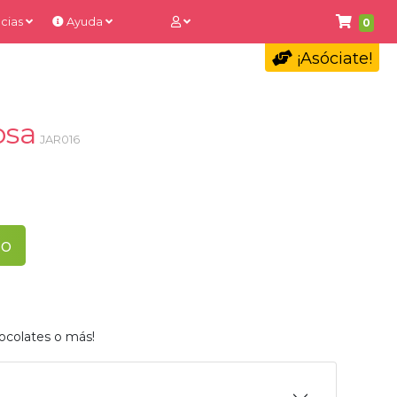
cias
Ayuda
0
¡Asóciate!
osa
JAR016
to
ocolates o más!