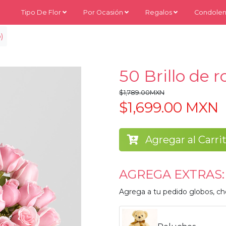
Tipo De Flor
Por Ocasión
Regalos
Condolen
)
50 Brillo de r
$1,789.00MXN
$1,699.00 MXN
Agregar al Carri
AGREGA EXTRAS:
Agrega a tu pedido globos, ch