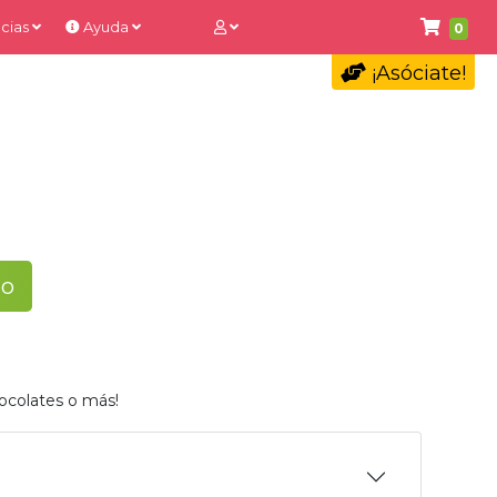
cias
Ayuda
0
¡Asóciate!
to
ocolates o más!