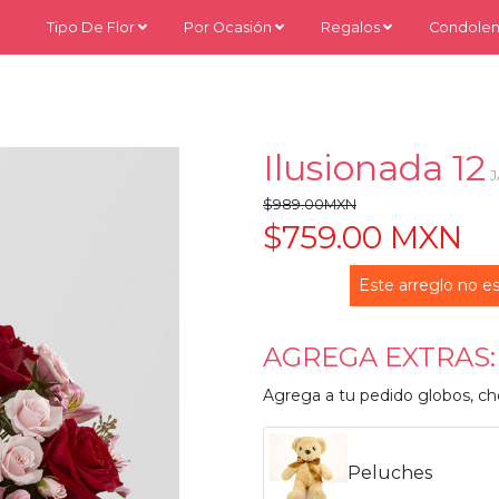
Tipo De Flor
Por Ocasión
Regalos
Condolen
Ilusionada 12
$989.00MXN
$759.00 MXN
Este arreglo no es
AGREGA EXTRAS:
Agrega a tu pedido globos, ch
Peluches