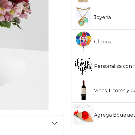
Joyeria
Globos
Personaliza con f
Vinos, Licores y 
Agrega Bouquet