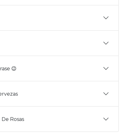
rase 😉
Cervezas
 De Rosas