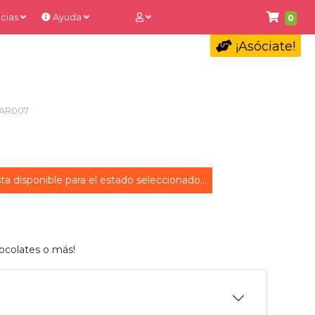
cias
Ayuda
0
¡Asóciate!
JAR007
ta disponible para el estado seleccionado...
ocolates o más!