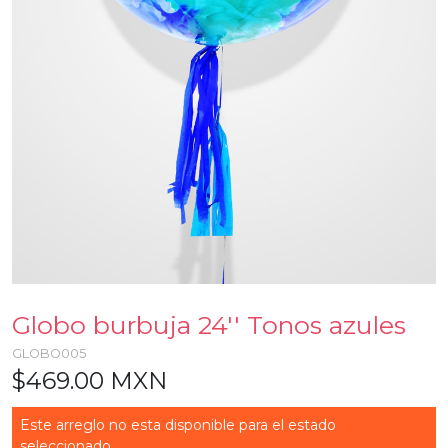
Globo burbuja 24'' Tonos azules
GLOBO005
$469.00 MXN
Este arreglo no esta disponible para el estado
seleccionado...