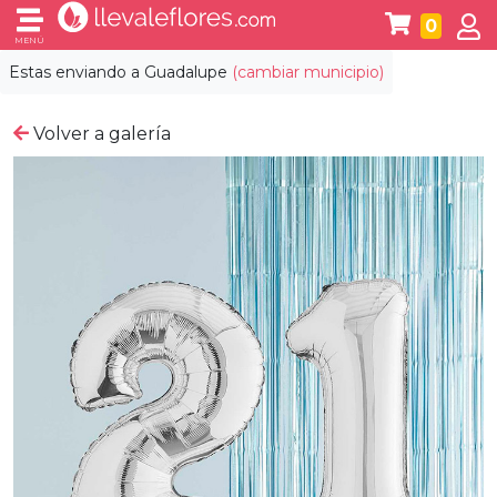
0
MENÚ
Estas enviando a
Guadalupe
(cambiar municipio)
Volver a galería