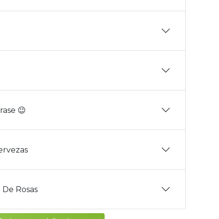
rase 😉
Cervezas
 De Rosas