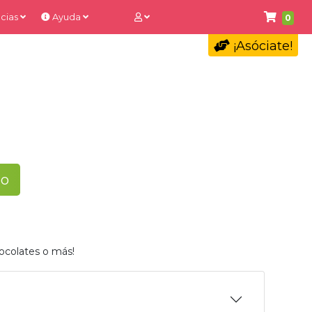
cias
Ayuda
0
¡Asóciate!
to
ocolates o más!