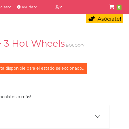
cias
Ayuda
0
¡Asóciate!
 + 3 Hot Wheels
BOUQ047
ta disponible para el estado seleccionado...
ocolates o más!