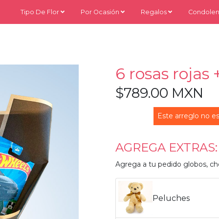
Tipo De Flor
Por Ocasión
Regalos
Condolen
6 rosas rojas
$789.00 MXN
Este arreglo no es
AGREGA EXTRAS:
Agrega a tu pedido globos, ch
Peluches