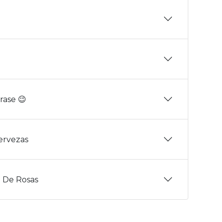
rase 😉
Cervezas
 De Rosas