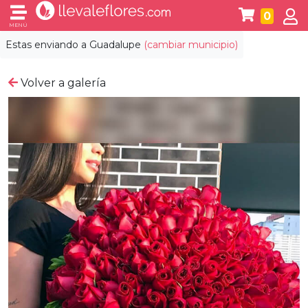
0
MENÚ
Estas enviando a
Guadalupe
(cambiar municipio)
Volver a galería