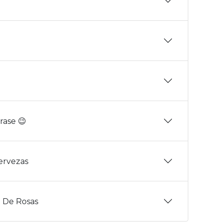
rase 😉
Cervezas
 De Rosas