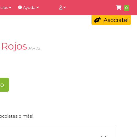
cias
Ayuda
0
¡Asóciate!
 Rojos
JAR021
to
ocolates o más!