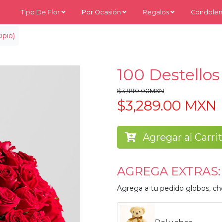
Tipo De Flor
Por Ocasión
Regalos
Condolen
ipio)
100 Destellos
$3,990.00MXN
$3,289.00 MXN
Agregar al Carri
AGREGA EXTRAS:
Agrega a tu pedido globos, ch