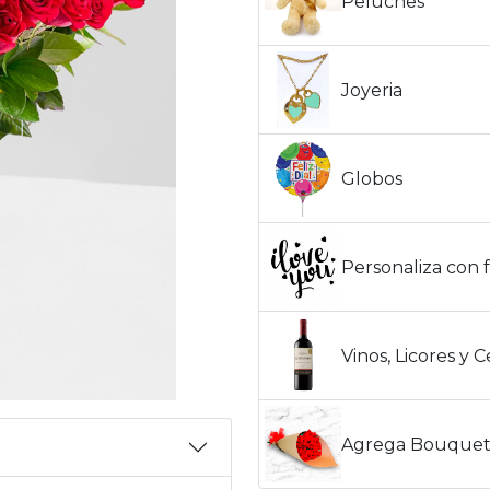
Peluches
Joyeria
Globos
Personaliza con f
Vinos, Licores y 
Agrega Bouquet