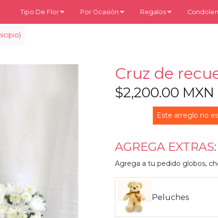
Tipo De Flor
Por Ocasión
Regalos
Condolen
cipio)
Cruz de recu
$2,200.00 MXN
Este arreglo no es
AGREGA EXTRAS:
Agrega a tu pedido globos, ch
Peluches