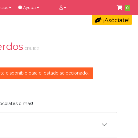
cias
Ayuda
0
¡Asóciate!
erdos
CRU102
ta disponible para el estado seleccionado...
ocolates o más!