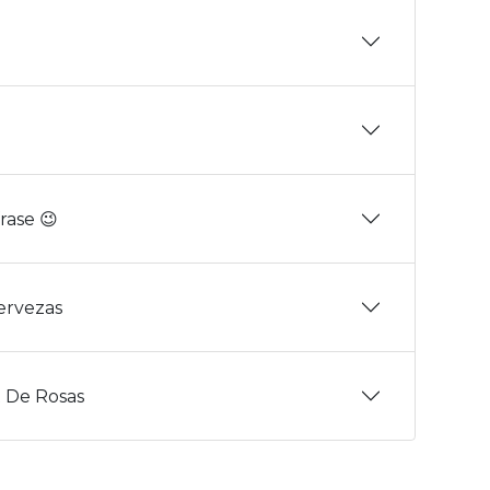
rase 😉
Cervezas
 De Rosas