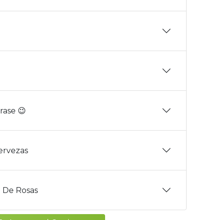
rase 😉
Cervezas
 De Rosas