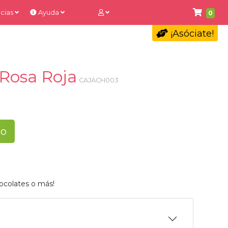
cias
Ayuda
0
¡Asóciate!
 Rosa Roja
CAJACH003
to
ocolates o más!